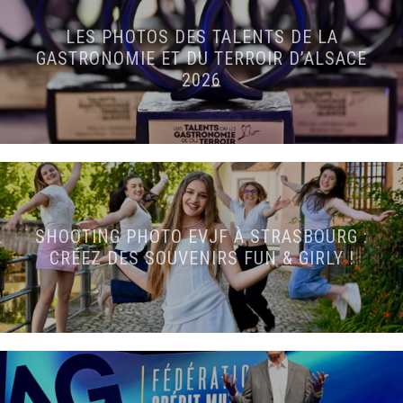
LES PHOTOS DES TALENTS DE LA
GASTRONOMIE ET DU TERROIR D’ALSACE
2026
SHOOTING PHOTO EVJF À STRASBOURG :
CRÉEZ DES SOUVENIRS FUN & GIRLY !