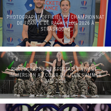
PHOTOGRAPHE OFFICIEL DU CHAMPIONNAT
DE FRANCE DE RACKETLON 2026 À
STRASBOURG
PHOTOGRAPHE DE SPECTACLE VIVANT :
IMMERSION AU CŒUR DE L’ECB SUMMER
JAM 2026