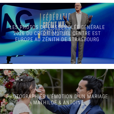
LES PHOTOS DE L’ASSEMBLÉE GÉNÉRALE
2026 DU CRÉDIT MUTUEL CENTRE EST
EUROPE AU ZÉNITH DE STRASBOURG
PHOTOGRAPHIER L’ÉMOTION D’UN MARIAGE
: MATHILDE & ANTOINE