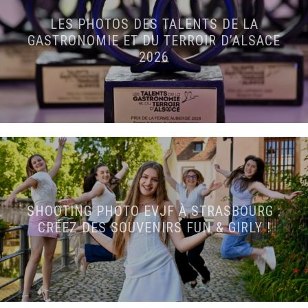
LES PHOTOS DES TALENTS DE LA
GASTRONOMIE ET DU TERROIR D’ALSACE
2026
SHOOTING PHOTO EVJF À STRASBOURG :
CRÉEZ DES SOUVENIRS FUN & GIRLY !