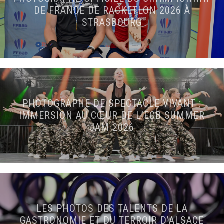
DE FRANCE DE RACKETLON 2026 À
STRASBOURG
PHOTOGRAPHE DE SPECTACLE VIVANT :
IMMERSION AU CŒUR DE L’ECB SUMMER
JAM 2026
LES PHOTOS DES TALENTS DE LA
GASTRONOMIE ET DU TERROIR D’ALSACE