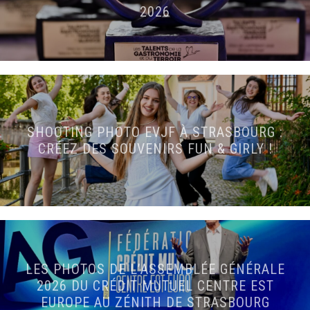
2026
SHOOTING PHOTO EVJF À STRASBOURG :
CRÉEZ DES SOUVENIRS FUN & GIRLY !
LES PHOTOS DE L’ASSEMBLÉE GÉNÉRALE
2026 DU CRÉDIT MUTUEL CENTRE EST
EUROPE AU ZÉNITH DE STRASBOURG