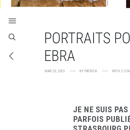
PORTRAITS PO
EBRA
MAR 20, 2025
BY
PATRICK
WITH
2 CO
JE NE SUIS PA
PARFOIS PUBLI
STRASBOURG PH