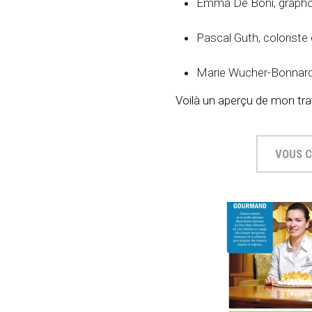
Emma De Boni, grapho
Pascal Guth, coloriste
Marie Wucher-Bonnard,
Voilà un aperçu de mon trava
VOUS C