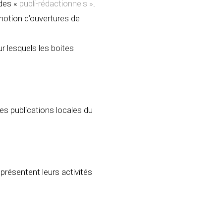
 des «
publi-rédactionnels »
.
motion d’ouvertures de
r lesquels les boites
 des publications locales du
présentent leurs activités