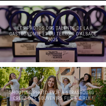
LES PHOTOS DES TALENTS DE LA
GASTRONOMIE ET DU TERROIR D’ALSACE
2026
SHOOTING PHOTO EVJF À STRASBOURG :
CRÉEZ DES SOUVENIRS FUN & GIRLY !