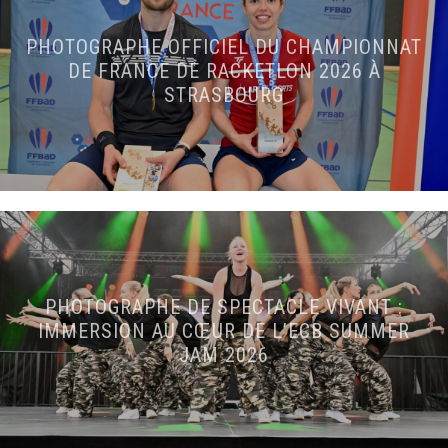
PHOTOGRAPHE OFFICIEL DU CHAMPIONNAT
DE FRANCE DE RACKETLON 2026 À
STRASBOURG
PHOTOGRAPHE DE SPECTACLE VIVANT :
IMMERSION AU CŒUR DE L’ECB SUMMER
JAM 2026