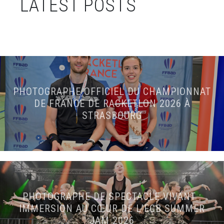
LATEST POSTS
PHOTOGRAPHE OFFICIEL DU CHAMPIONNAT
DE FRANCE DE RACKETLON 2026 À
STRASBOURG
PHOTOGRAPHE DE SPECTACLE VIVANT :
IMMERSION AU CŒUR DE L’ECB SUMMER
JAM 2026