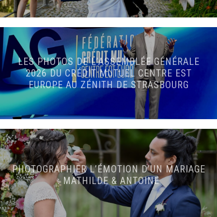
LES PHOTOS DE L’ASSEMBLÉE GÉNÉRALE
2026 DU CRÉDIT MUTUEL CENTRE EST
EUROPE AU ZÉNITH DE STRASBOURG
PHOTOGRAPHIER L’ÉMOTION D’UN MARIAGE
: MATHILDE & ANTOINE