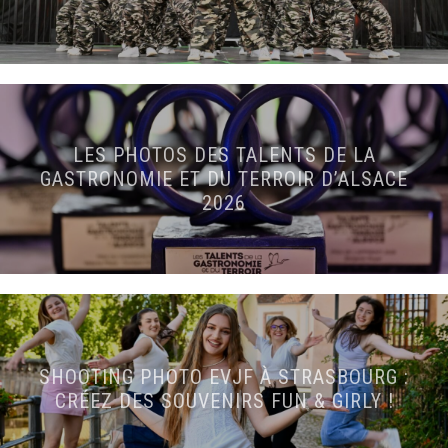
LES PHOTOS DES TALENTS DE LA
GASTRONOMIE ET DU TERROIR D’ALSACE
2026
SHOOTING PHOTO EVJF À STRASBOURG :
CRÉEZ DES SOUVENIRS FUN & GIRLY !