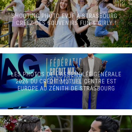
SHOOTING PHOTO EVJF À STRASBOURG :
CRÉEZ DES SOUVENIRS FUN & GIRLY !
LES PHOTOS DE L’ASSEMBLÉE GÉNÉRALE
2026 DU CRÉDIT MUTUEL CENTRE EST
EUROPE AU ZÉNITH DE STRASBOURG