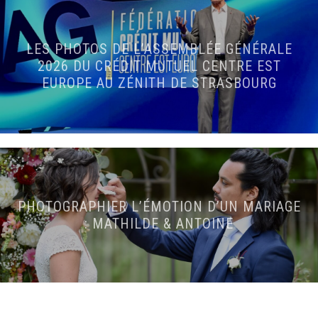
LES PHOTOS DE L’ASSEMBLÉE GÉNÉRALE
2026 DU CRÉDIT MUTUEL CENTRE EST
EUROPE AU ZÉNITH DE STRASBOURG
PHOTOGRAPHIER L’ÉMOTION D’UN MARIAGE
: MATHILDE & ANTOINE