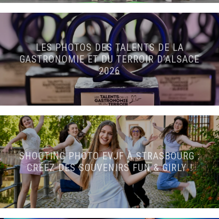
LES PHOTOS DES TALENTS DE LA
GASTRONOMIE ET DU TERROIR D’ALSACE
2026
SHOOTING PHOTO EVJF À STRASBOURG :
CRÉEZ DES SOUVENIRS FUN & GIRLY !