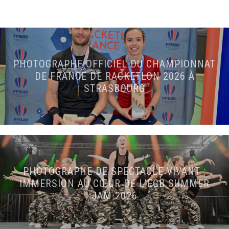
PHOTOGRAPHE OFFICIEL DU CHAMPIONNAT
DE FRANCE DE RACKETLON 2026 À
STRASBOURG
PHOTOGRAPHE DE SPECTACLE VIVANT :
IMMERSION AU CŒUR DE L’ECB SUMMER
JAM 2026