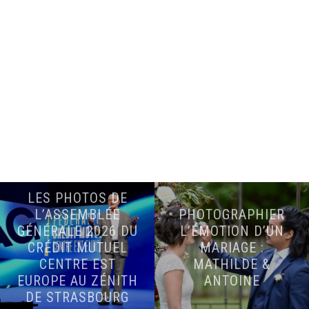
LES PHOTOS DE
L’ASSEMBLÉE
PHOTOGRAPHIER
GÉNÉRALE 2026 DU
L’ÉMOTION D’UN
CRÉDIT MUTUEL
MARIAGE :
CENTRE EST
MATHILDE &
EUROPE AU ZÉNITH
ANTOINE
DE STRASBOURG