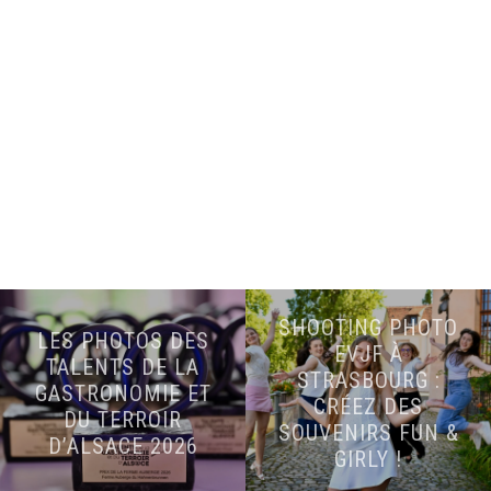
SHOOTING PHOTO
LES PHOTOS DES
EVJF À
TALENTS DE LA
STRASBOURG :
GASTRONOMIE ET
CRÉEZ DES
DU TERROIR
SOUVENIRS FUN &
D’ALSACE 2026
GIRLY !