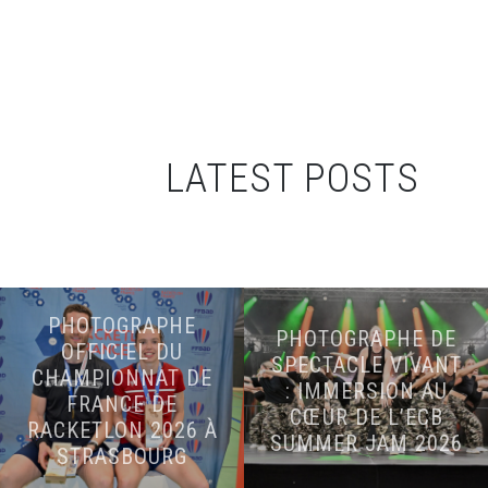
LATEST POSTS
PHOTOGRAPHE
PHOTOGRAPHE DE
OFFICIEL DU
SPECTACLE VIVANT
CHAMPIONNAT DE
: IMMERSION AU
FRANCE DE
CŒUR DE L’ECB
RACKETLON 2026 À
SUMMER JAM 2026
STRASBOURG