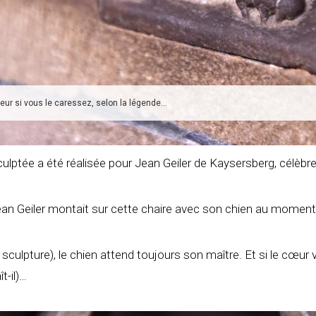
eur si vous le caressez, selon la légende…
ulptée a été réalisée pour Jean Geiler de Kaysersberg, célèbre
ean Geiler montait sur cette chaire avec son chien au momen
a sculpture), le chien attend toujours son maître. Et si le cœur v
t-il)…