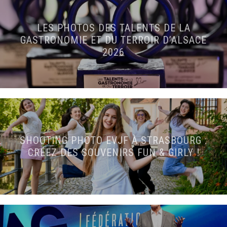
LES PHOTOS DES TALENTS DE LA
GASTRONOMIE ET DU TERROIR D’ALSACE
2026
SHOOTING PHOTO EVJF À STRASBOURG :
CRÉEZ DES SOUVENIRS FUN & GIRLY !