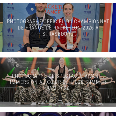
PHOTOGRAPHE OFFICIEL DU CHAMPIONNAT
DE FRANCE DE RACKETLON 2026 À
STRASBOURG
PHOTOGRAPHE DE SPECTACLE VIVANT :
IMMERSION AU CŒUR DE L’ECB SUMMER
JAM 2026