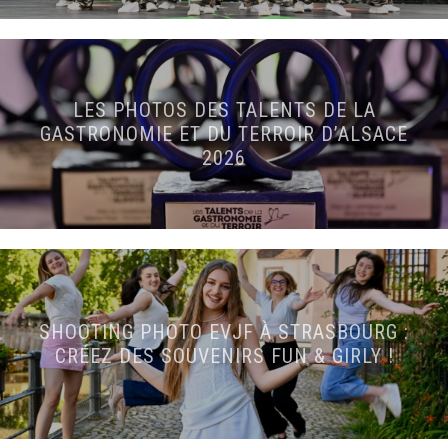
LES PHOTOS DES TALENTS DE LA
GASTRONOMIE ET DU TERROIR D’ALSACE
2026
SHOOTING PHOTO EVJF À STRASBOURG :
CRÉEZ DES SOUVENIRS FUN & GIRLY !