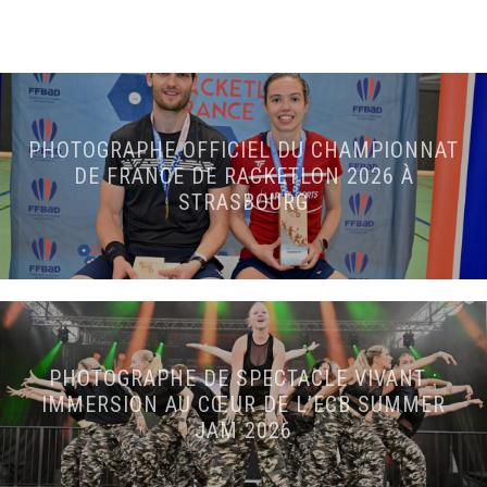
PHOTOGRAPHE OFFICIEL DU CHAMPIONNAT
DE FRANCE DE RACKETLON 2026 À
STRASBOURG
PHOTOGRAPHE DE SPECTACLE VIVANT :
IMMERSION AU CŒUR DE L’ECB SUMMER
JAM 2026