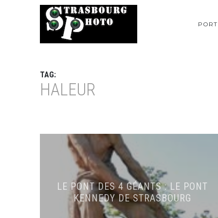
PORT
TAG:
HALEUR
LE PONT DES 4 GÉANTS : LE PONT
KENNEDY DE STRASBOURG