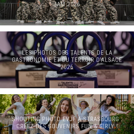
JAM 2026
LES PHOTOS DES TALENTS DE LA
GASTRONOMIE ET DU TERROIR D’ALSACE
2026
SHOOTING PHOTO EVJF À STRASBOURG :
CRÉEZ DES SOUVENIRS FUN & GIRLY !