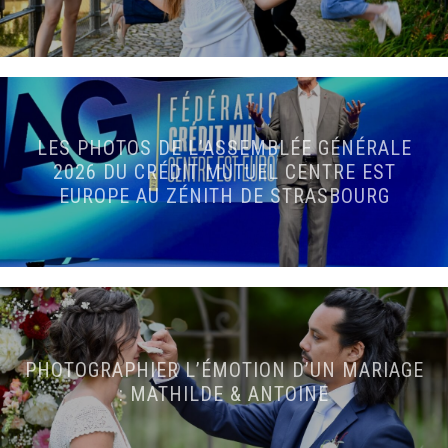
LES PHOTOS DE L’ASSEMBLÉE GÉNÉRALE
2026 DU CRÉDIT MUTUEL CENTRE EST
EUROPE AU ZÉNITH DE STRASBOURG
PHOTOGRAPHIER L’ÉMOTION D’UN MARIAGE
: MATHILDE & ANTOINE