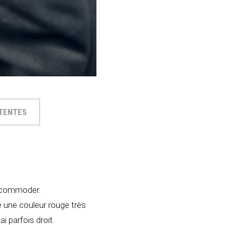
TTENTES
 accommoder.
se une couleur rouge très
i parfois droit.