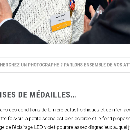
HERCHEZ UN PHOTOGRAPHE ? PARLONS ENSEMBLE DE VOS A
ISES DE MÉDAILLES…
ler dans des conditions de lumière catastrophiques et de m’en
tte fois-ci : la petite scène est bien éclairée et le fond propo
de l’éclairage LED violet-pourpre assez disgracieux auquel j’a