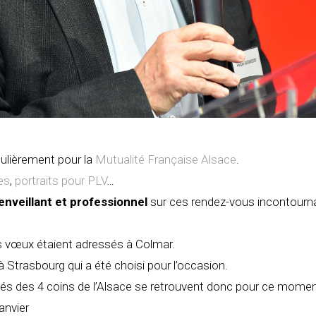
égulièrement pour la
Mutualité Française Alsace
.
es
,
portraits pour PLV
…
enveillant et professionnel
sur ces rendez-vous incontourna
s vœux étaient adressés à Colmar.
à Strasbourg qui a été choisi pour l’occasion.
és des 4 coins de l’Alsace se retrouvent donc pour ce moment
anvier