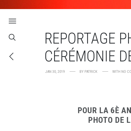
REPORTAGE PH
CÉRÉMONIE D
JAN 30, 2019
BY
PATRICK
WITH
NO C
POUR LA 6È A
PHOTO DE L