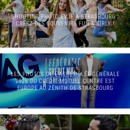
SHOOTING PHOTO EVJF À STRASBOURG :
CRÉEZ DES SOUVENIRS FUN & GIRLY !
LES PHOTOS DE L’ASSEMBLÉE GÉNÉRALE
2026 DU CRÉDIT MUTUEL CENTRE EST
EUROPE AU ZÉNITH DE STRASBOURG