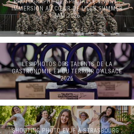
PHOTOGRAPHE DE SPECTACLE VIVANT :
IMMERSION AU CŒUR DE L’ECB SUMMER
JAM 2026
LES PHOTOS DES TALENTS DE LA
GASTRONOMIE ET DU TERROIR D’ALSACE
2026
SHOOTING PHOTO EVJF À STRASBOURG :