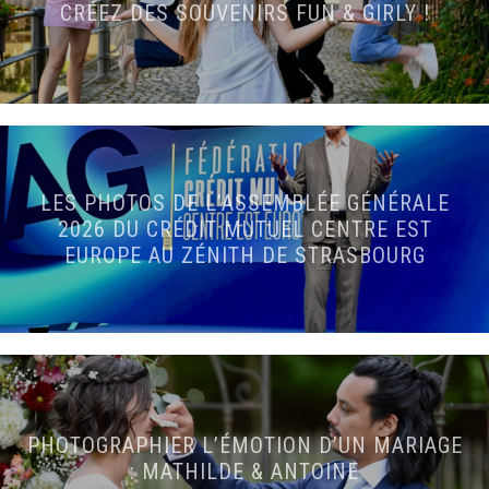
CRÉEZ DES SOUVENIRS FUN & GIRLY !
LES PHOTOS DE L’ASSEMBLÉE GÉNÉRALE
2026 DU CRÉDIT MUTUEL CENTRE EST
EUROPE AU ZÉNITH DE STRASBOURG
PHOTOGRAPHIER L’ÉMOTION D’UN MARIAGE
: MATHILDE & ANTOINE