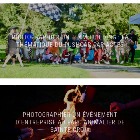
PHOTOGRAPHIER UN TEAM BUILDING : LA
THÉMATIQUE DU PUSHCAR PAR ACTE5
PHOTOGRAPHIER UN ÉVÉNEMENT
D’ENTREPRISE AU PARC ANIMALIER DE
SAINTE CROIX