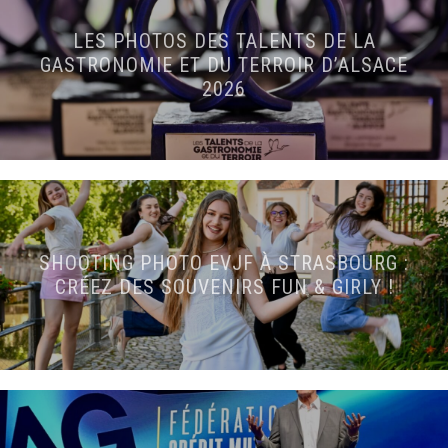
LES PHOTOS DES TALENTS DE LA
GASTRONOMIE ET DU TERROIR D’ALSACE
2026
SHOOTING PHOTO EVJF À STRASBOURG :
CRÉEZ DES SOUVENIRS FUN & GIRLY !