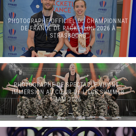
PHOTOGRAPHE OFFICIEL DU CHAMPIONNAT
DE FRANCE DE RACKETLON 2026 À
STRASBOURG
PHOTOGRAPHE DE SPECTACLE VIVANT :
IMMERSION AU CŒUR DE L’ECB SUMMER
JAM 2026