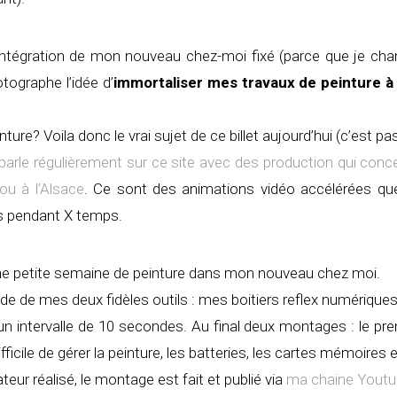
 l’intégration de mon nouveau chez-moi fixé (parce que je ch
tographe l’idée d’
immortaliser mes travaux de peinture à 
ture? Voila donc le vrai sujet de ce billet aujourd’hui (c’est pas
parle régulièrement sur ce site avec des production qui con
ou à l’Alsace
. Ce sont des animations vidéo accélérées que
s pendant X temps.
une petite semaine de peinture dans mon nouveau chez moi.
l’aide de mes deux fidèles outils : mes boitiers reflex numériqu
n intervalle de 10 secondes. Au final deux montages : le pr
ficile de gérer la peinture, les batteries, les cartes mémoire
ateur réalisé, le montage est fait et publié via
ma chaine Yout