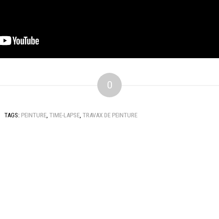
0
TAGS:
PEINTURE
,
TIME-LAPSE
,
TRAVAX DE PEINTURE