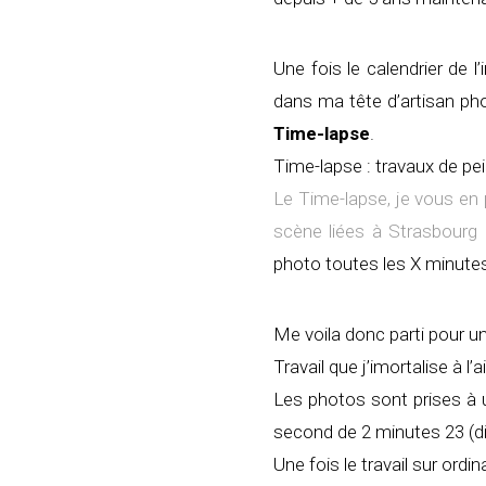
Une fois le calendrier de
dans ma tête d’artisan pho
Time-lapse
.
Time-lapse : travaux de pein
Le Time-lapse, je vous en 
scène liées à Strasbourg 
photo toutes les X minute
Me voila donc parti pour 
Travail que j’imortalise à 
Les photos sont prises à u
second de 2 minutes 23 (dif
Une fois le travail sur ordin