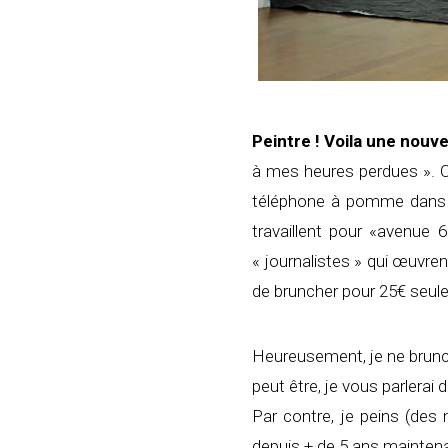
Peintre ! Voila une nouve
à mes heures perdues ». 
téléphone à pomme dans u
travaillent pour «avenue
« journalistes » qui œuvre
de bruncher pour 25€ seulem
Heureusement, je ne brunch
peut être, je vous parlerai
Par contre, je peins (des
depuis + de 5 ans maintena