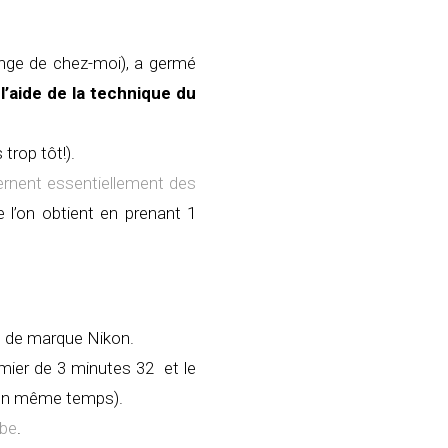
ange de chez-moi), a germé
l’aide de la technique du
 trop tôt!).
cernent essentiellement des
 l’on obtient en prenant 1
es de marque Nikon.
emier de 3 minutes 32 et le
s en même temps).
ube
.