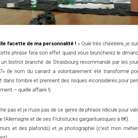
lle facette de ma personnalité !
« Ouiiii très chèèèère, je s
Cette phrase fera son effet quand vous bruncherez le diman
n bistrot branché de Strasbourg recommandé par les journal
 67» (le nom du canard a volontairement été transformé pou
nt dans l’ombre et prennent des risques inconsidérés pour p
ent – quelle affaire !).
e pas et je n’use pas de ce genre de phrase ridicule pour val
 de l’Allemagne et de ses Frühstücks gargantuesques à 8€).
 murs et des plafonds) et je photographie (c’est mon méti
nt).