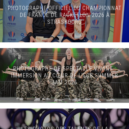
PHOTOGRAPHE OFFICIEL DU CHAMPIONNAT
DE FRANCE DE RACKETLON 2026 À
STRASBOURG
PHOTOGRAPHE DE SPECTACLE VIVANT :
IMMERSION AU CŒUR DE L’ECB SUMMER
JAM 2026
LES PHOTOS DES TALENTS DE LA