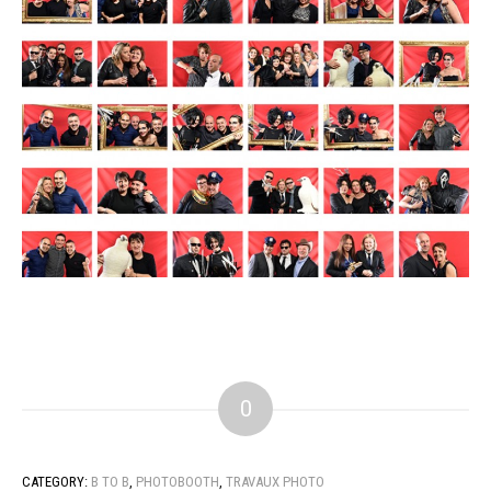
0
CATEGORY:
B TO B
,
PHOTOBOOTH
,
TRAVAUX PHOTO