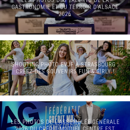
GASTRONOMIE ET DU TERROIR D’ALSACE
2026
SHOOTING PHOTO EVJF À STRASBOURG :
CRÉEZ DES SOUVENIRS FUN & GIRLY !
LES PHOTOS DE L’ASSEMBLÉE GÉNÉRALE
2026 DU CRÉDIT MUTUEL CENTRE EST