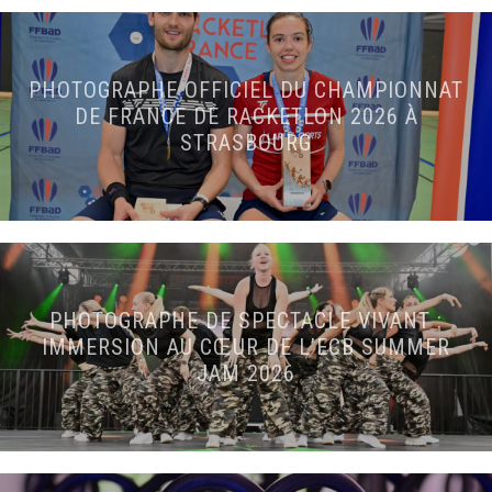
PHOTOGRAPHE OFFICIEL DU CHAMPIONNAT
DE FRANCE DE RACKETLON 2026 À
STRASBOURG
PHOTOGRAPHE DE SPECTACLE VIVANT :
IMMERSION AU CŒUR DE L’ECB SUMMER
JAM 2026