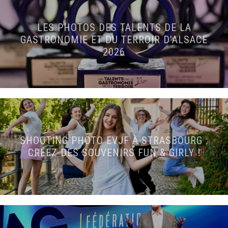
LES PHOTOS DES TALENTS DE LA
GASTRONOMIE ET DU TERROIR D’ALSACE
2026
SHOOTING PHOTO EVJF À STRASBOURG :
CRÉEZ DES SOUVENIRS FUN & GIRLY !