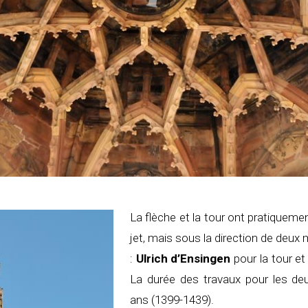
La flèche et la tour ont pratiqueme
jet, mais sous la direction de deux
:
Ulrich d’Ensingen
pour la tour e
La durée des travaux pour les deu
ans (1399-1439).