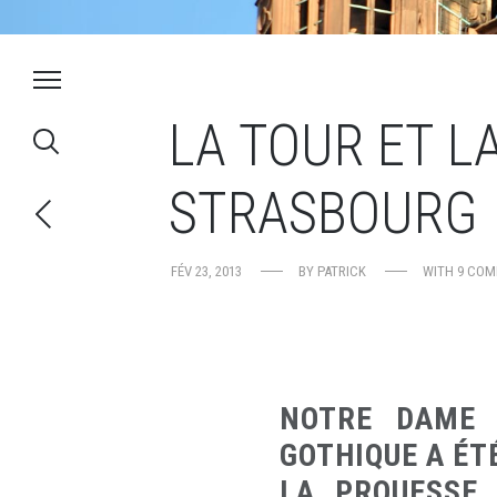
LA TOUR ET L
STRASBOURG
FÉV 23, 2013
BY
PATRICK
WITH
9 CO
NOTRE DAME 
GOTHIQUE A ÉTÉ
LA PROUESSE 