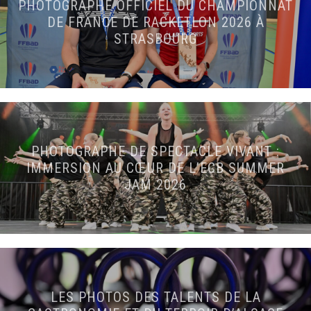
PHOTOGRAPHE OFFICIEL DU CHAMPIONNAT
DE FRANCE DE RACKETLON 2026 À
STRASBOURG
PHOTOGRAPHE DE SPECTACLE VIVANT :
IMMERSION AU CŒUR DE L’ECB SUMMER
JAM 2026
LES PHOTOS DES TALENTS DE LA