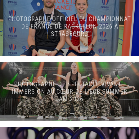
PHOTOGRAPHE OFFICIEL DU CHAMPIONNAT
DE FRANCE DE RACKETLON 2026 À
STRASBOURG
PHOTOGRAPHE DE SPECTACLE VIVANT :
IMMERSION AU CŒUR DE L’ECB SUMMER
JAM 2026