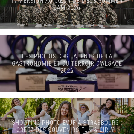
IMMERSION AU CŒUR DE L’ECB SUMMER
JAM 2026
LES PHOTOS DES TALENTS DE LA
GASTRONOMIE ET DU TERROIR D’ALSACE
2026
SHOOTING PHOTO EVJF À STRASBOURG :
CRÉEZ DES SOUVENIRS FUN & GIRLY !