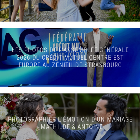
LES PHOTOS DE L’ASSEMBLÉE GÉNÉRALE
2026 DU CRÉDIT MUTUEL CENTRE EST
EUROPE AU ZÉNITH DE STRASBOURG
PHOTOGRAPHIER L’ÉMOTION D’UN MARIAGE
: MATHILDE & ANTOINE