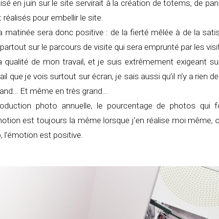
lisé en juin sur le site servirait à la création de totems, de p
réalisés pour embellir le site.
matinée sera donc positive : de la fierté mêlée à de la sati
rtout sur le parcours de visite qui sera emprunté par les visite
a qualité de mon travail, et je suis extrêmement exigeant s
il que je vois surtout sur écran, je sais aussi qu’il n’y a rien
n grand… Et même en très grand…
duction photo annuelle, le pourcentage de photos qui fon
otion est toujours la même lorsque j’en réalise moi même, o
, l’émotion est positive.