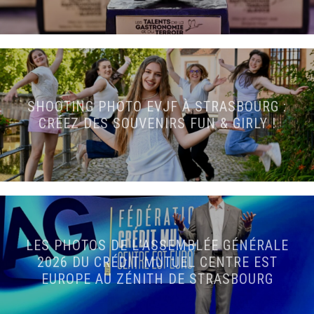
SHOOTING PHOTO EVJF À STRASBOURG :
CRÉEZ DES SOUVENIRS FUN & GIRLY !
LES PHOTOS DE L’ASSEMBLÉE GÉNÉRALE
2026 DU CRÉDIT MUTUEL CENTRE EST
EUROPE AU ZÉNITH DE STRASBOURG