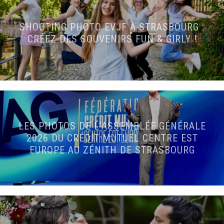
SHOOTING PHOTO EVJF À STRASBOURG :
CRÉEZ DES SOUVENIRS FUN & GIRLY !
LES PHOTOS DE L’ASSEMBLÉE GÉNÉRALE
2026 DU CRÉDIT MUTUEL CENTRE EST
EUROPE AU ZÉNITH DE STRASBOURG