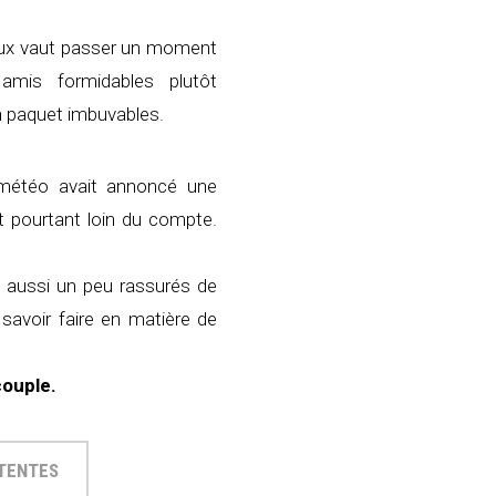
 mieux vaut passer un moment
mis formidables plutôt
n paquet imbuvables.
 météo avait annoncé une
st pourtant loin du compte.
t aussi un peu rassurés de
savoir faire en matière de
couple.
TTENTES