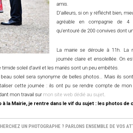
amis.
D’ailleurs, si on y réfléchit bien,
agréable en compagnie de 4 a
qu’entouré de 200 convives dont u
La mairie se déroule à 11h. La
journée claire et ensoleillée. On e
timide soleil d’avril et les mariés sont un peu embêtés.
n beau soleil sera synonyme de belles photos… Mais ils son
liser cette journée : ils ont pu se rendre compte de mon 
dant mon travail sur
mon site web dédié au sujet
.
à la Mairie, je rentre dans le vif du sujet : les photos de 
HERCHEZ UN PHOTOGRAPHE ? PARLONS ENSEMBLE DE VOS A