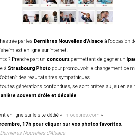
chestrée par les
Dernières Nouvelles d’Alsace
à l’occasion d
sheim est en ligne sur internet.
pants ? Prendre part un
concours
permettant de gagner un
Ipa
ée à
Strasbourg Photo
pour promouvoir le changement de maq
’obtenir des résultats très sympathiques.
 toutes générations confondues, se sont prêtés au jeu en se
anière souvent drôle et décalée
.
t en ligne sur le site dédié «
linfodepres.com
»
cembre, 17h pour cliquer sur vos photos favorites.
es Dernières Nouvelles d’Alsace