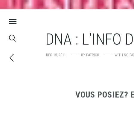
DNA : L’INFO 
DÉC 15, 2011
BY
PATRICK
WITH
NO C
VOUS POSIEZ? 