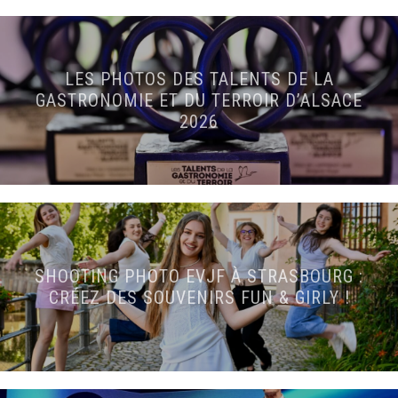
LES PHOTOS DES TALENTS DE LA
GASTRONOMIE ET DU TERROIR D’ALSACE
2026
SHOOTING PHOTO EVJF À STRASBOURG :
CRÉEZ DES SOUVENIRS FUN & GIRLY !