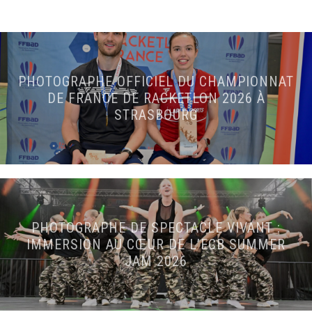
PHOTOGRAPHE OFFICIEL DU CHAMPIONNAT
DE FRANCE DE RACKETLON 2026 À
STRASBOURG
PHOTOGRAPHE DE SPECTACLE VIVANT :
IMMERSION AU CŒUR DE L’ECB SUMMER
JAM 2026