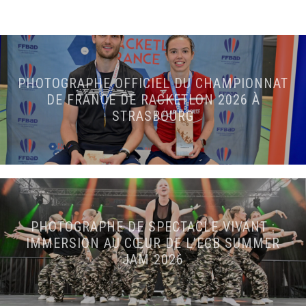
PHOTOGRAPHE OFFICIEL DU CHAMPIONNAT
DE FRANCE DE RACKETLON 2026 À
STRASBOURG
PHOTOGRAPHE DE SPECTACLE VIVANT :
IMMERSION AU CŒUR DE L’ECB SUMMER
JAM 2026