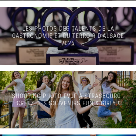
LES PHOTOS DES TALENTS DE LA
GASTRONOMIE ET DU TERROIR D’ALSACE
2026
SHOOTING PHOTO EVJF À STRASBOURG :
CRÉEZ DES SOUVENIRS FUN & GIRLY !