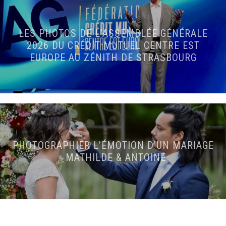
LES PHOTOS DE L’ASSEMBLÉE GÉNÉRALE
2026 DU CRÉDIT MUTUEL CENTRE EST
EUROPE AU ZÉNITH DE STRASBOURG
PHOTOGRAPHIER L’ÉMOTION D’UN MARIAGE
: MATHILDE & ANTOINE