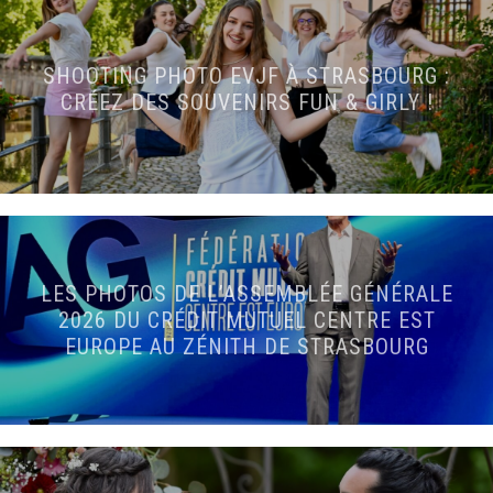
SHOOTING PHOTO EVJF À STRASBOURG :
CRÉEZ DES SOUVENIRS FUN & GIRLY !
LES PHOTOS DE L’ASSEMBLÉE GÉNÉRALE
2026 DU CRÉDIT MUTUEL CENTRE EST
EUROPE AU ZÉNITH DE STRASBOURG