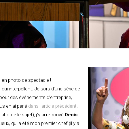
il en photo de spectacle !
, qui interpellent. Je sors d’une série de
 pour des événements d’entreprise,
us en ai parlé
dans l’article précédent
.
 abordé le sujet), j’y ai retrouvé
Denis
eux, qui a été mon premier chef (il y a