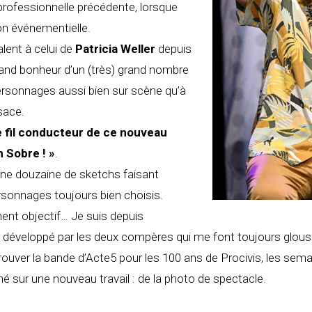
 professionnelle précédente, lorsque
on événementielle.
alent à celui de
Patricia Weller
depuis
rand bonheur d’un (très) grand nombre
personnages aussi bien sur scène qu’à
sace.
e fil conducteur de ce nouveau
n Sobre ! »
.
ne douzaine de sketchs faisant
ersonnages toujours bien choisis.
ent objectif… Je suis depuis
 développé par les deux compères qui me font toujours glou
etrouver la bande d’Acte5 pour les 100 ans de Procivis, les se
é sur une nouveau travail : de la photo de spectacle.