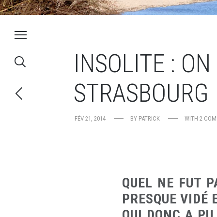
INSOLITE : ON
STRASBOURG
FÉV 21, 2014
BY
PATRICK
WITH
2 CO
QUEL NE FUT 
PRESQUE VIDÉ E
QUI DONC A PU