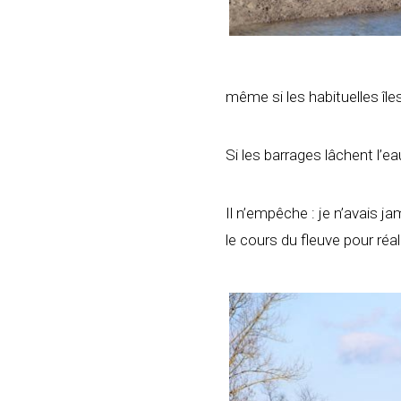
même si les habituelles île
Si les barrages lâchent l’e
Il n’empêche : je n’avais 
le cours du fleuve pour réa