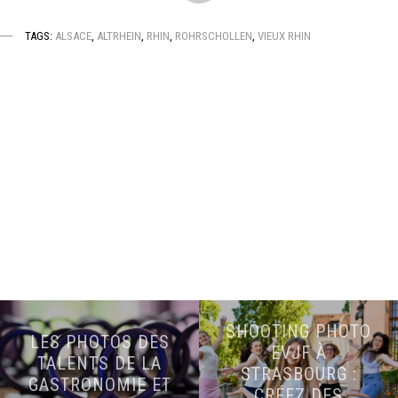
TAGS:
ALSACE
,
ALTRHEIN
,
RHIN
,
ROHRSCHOLLEN
,
VIEUX RHIN
SHOOTING PHOTO
LES PHOTOS DES
EVJF À
TALENTS DE LA
STRASBOURG :
GASTRONOMIE ET
CRÉEZ DES