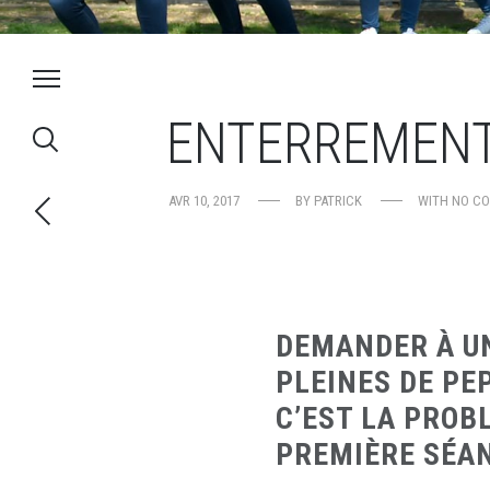
ENTERREMENT 
AVR 10, 2017
BY
PATRICK
WITH
NO C
DEMANDER À UN
PLEINES DE PE
C’EST LA PROB
PREMIÈRE SÉAN