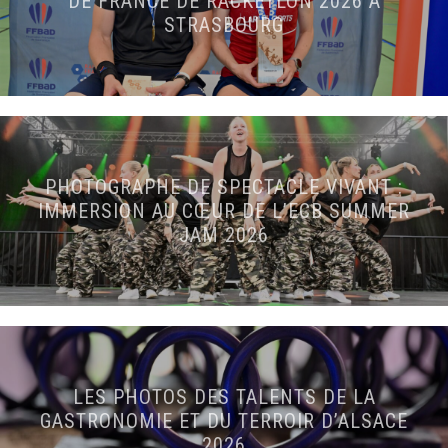
DE FRANCE DE RACKETLON 2026 À
STRASBOURG
PHOTOGRAPHE DE SPECTACLE VIVANT :
IMMERSION AU CŒUR DE L’ECB SUMMER
JAM 2026
LES PHOTOS DES TALENTS DE LA
GASTRONOMIE ET DU TERROIR D’ALSACE
2026