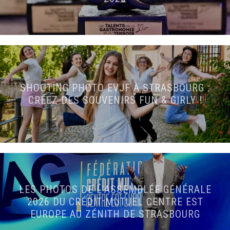
SHOOTING PHOTO EVJF À STRASBOURG :
CRÉEZ DES SOUVENIRS FUN & GIRLY !
LES PHOTOS DE L’ASSEMBLÉE GÉNÉRALE
2026 DU CRÉDIT MUTUEL CENTRE EST
EUROPE AU ZÉNITH DE STRASBOURG