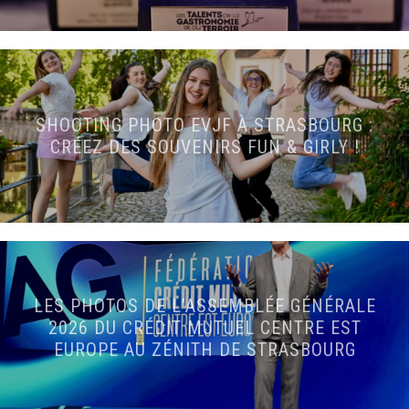
SHOOTING PHOTO EVJF À STRASBOURG :
CRÉEZ DES SOUVENIRS FUN & GIRLY !
LES PHOTOS DE L’ASSEMBLÉE GÉNÉRALE
2026 DU CRÉDIT MUTUEL CENTRE EST
EUROPE AU ZÉNITH DE STRASBOURG