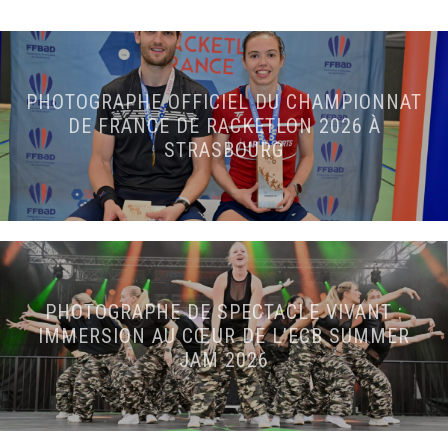
PHOTOGRAPHE OFFICIEL DU CHAMPIONNAT
DE FRANCE DE RACKETLON 2026 À
STRASBOURG
PHOTOGRAPHE DE SPECTACLE VIVANT :
IMMERSION AU CŒUR DE L’ECB SUMMER
JAM 2026