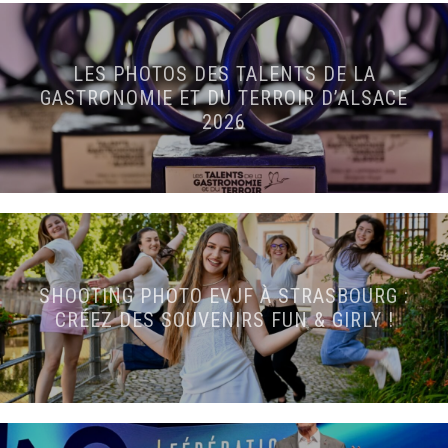
LES PHOTOS DES TALENTS DE LA
GASTRONOMIE ET DU TERROIR D’ALSACE
2026
SHOOTING PHOTO EVJF À STRASBOURG :
CRÉEZ DES SOUVENIRS FUN & GIRLY !