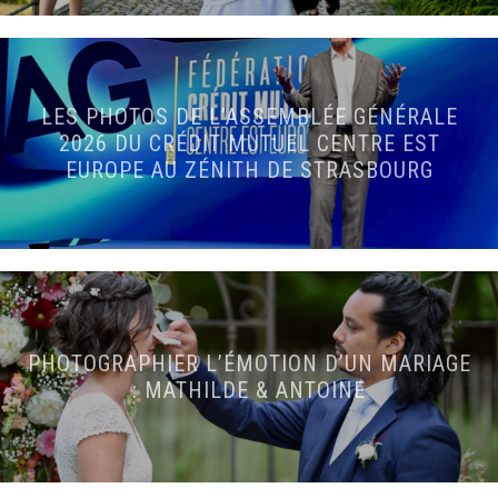
LES PHOTOS DE L’ASSEMBLÉE GÉNÉRALE
2026 DU CRÉDIT MUTUEL CENTRE EST
EUROPE AU ZÉNITH DE STRASBOURG
PHOTOGRAPHIER L’ÉMOTION D’UN MARIAGE
: MATHILDE & ANTOINE