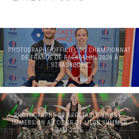
PHOTOGRAPHE OFFICIEL DU CHAMPIONNAT
DE FRANCE DE RACKETLON 2026 À
STRASBOURG
PHOTOGRAPHE DE SPECTACLE VIVANT :
IMMERSION AU CŒUR DE L’ECB SUMMER
JAM 2026