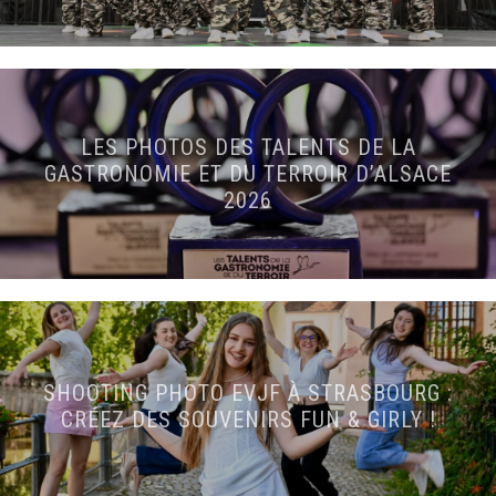
LES PHOTOS DES TALENTS DE LA
GASTRONOMIE ET DU TERROIR D’ALSACE
2026
SHOOTING PHOTO EVJF À STRASBOURG :
CRÉEZ DES SOUVENIRS FUN & GIRLY !