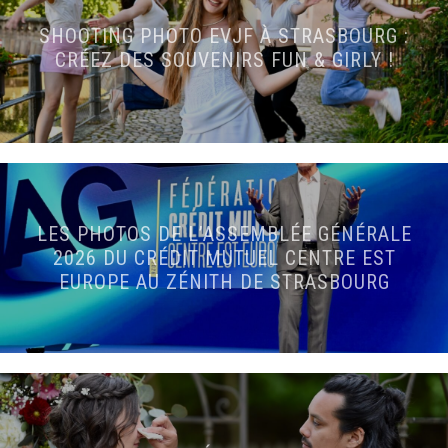
SHOOTING PHOTO EVJF À STRASBOURG :
CRÉEZ DES SOUVENIRS FUN & GIRLY !
LES PHOTOS DE L’ASSEMBLÉE GÉNÉRALE
2026 DU CRÉDIT MUTUEL CENTRE EST
EUROPE AU ZÉNITH DE STRASBOURG