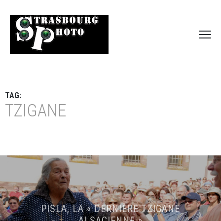
TAG:
TZIGANE
PISLA, LA « DERNIÈRE TZIGANE
ALSACIENNE »