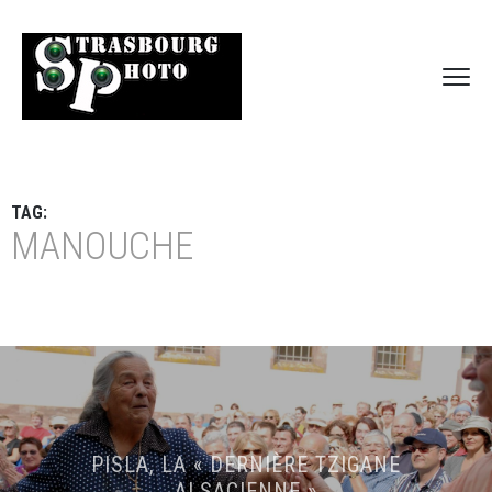
TAG:
MANOUCHE
PISLA, LA « DERNIÈRE TZIGANE
ALSACIENNE »