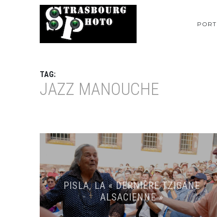
PORT
TAG:
JAZZ MANOUCHE
PISLA, LA « DERNIÈRE TZIGANE
ALSACIENNE »