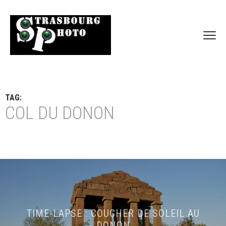
TAG:
COL DU DONON
TIME-LAPSE : COUCHER DE SOLEIL AU
DONON