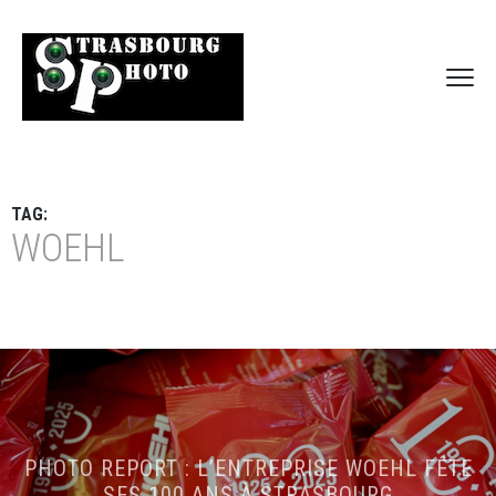
TAG:
WOEHL
PHOTO REPORT : L’ENTREPRISE WOEHL FÊTE
SES 100 ANS À STRASBOURG