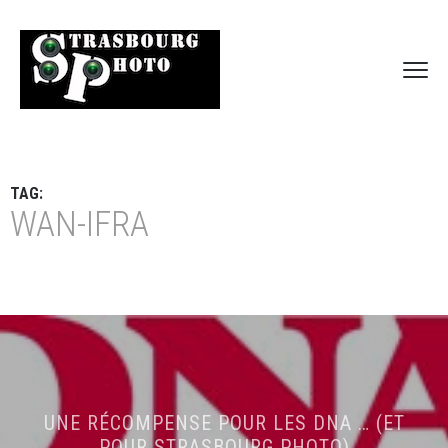
TAG:
WAN-IFRA
UNE RÉCOMPENSE POUR LES DNA … (ET
POUR STRASBOURG PHOTO)