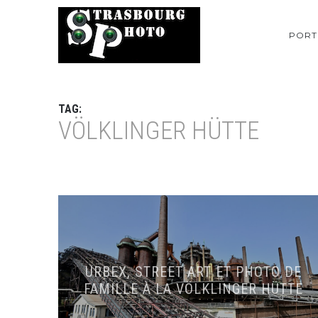
PORT
TAG:
VÖLKLINGER HÜTTE
URBEX, STREET ART ET PHOTO DE
FAMILLE À LA VÖLKLINGER HÜTTE