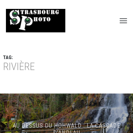
TAG:
RIVIÈRE
AU DESSUS DU HOHWALD : LA CASCADE
D’ANDLAU