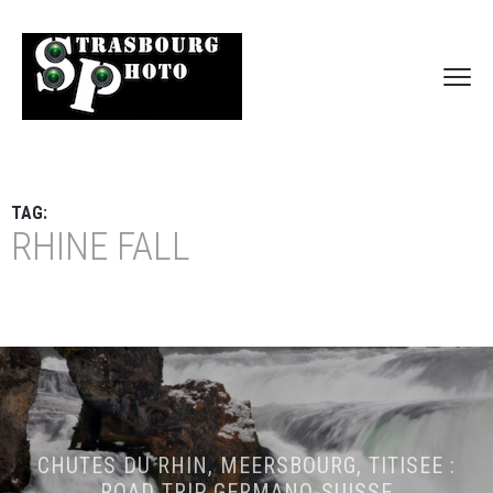
TAG:
RHINE FALL
CHUTES DU RHIN, MEERSBOURG, TITISEE :
ROAD TRIP GERMANO-SUISSE